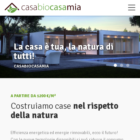
La casa è tua, la natura di
tutti!
CASABIOCASAMIA
A PARTIRE DA 1200 €/M²
Costruiamo case
nel rispetto
della natura
Efficienza energetica ed energie rinnovabili, ecco il futuro!
Con le nuove tecnologie disponibili si puó ridurre il consumo