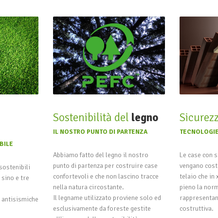
Sostenibilità del
legno
Sicurez
IL NOSTRO PUNTO DI PARTENZA
TECNOLOGIE
BILE
Abbiamo fatto del legno il nostro
Le case con s
punto di partenza per costruire case
vengano cost
sostenibili
confortevoli e che non lascino tracce
telaio che in
sino e tre
nella natura circostante.
pieno la norm
Il legname utilizzato proviene solo ed
rappresentano
d antisismiche
esclusivamente da foreste gestite
costruttiva.