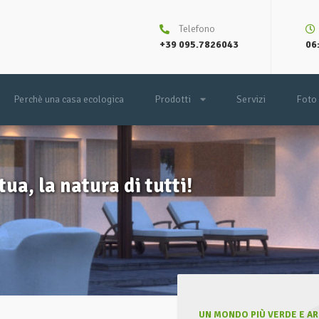
Telefono
+39 095.7826043
06:
Perchè una casa ecologica
Prodotti
Servizi
Foto
tua, la natura di tutti!
UN MONDO PIÙ VERDE E ARI