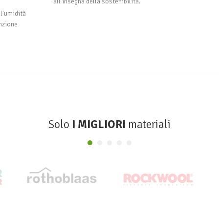
all'insegna della sostenibilità.
ll'umidità
nzione
Solo
I MIGLIORI
materiali