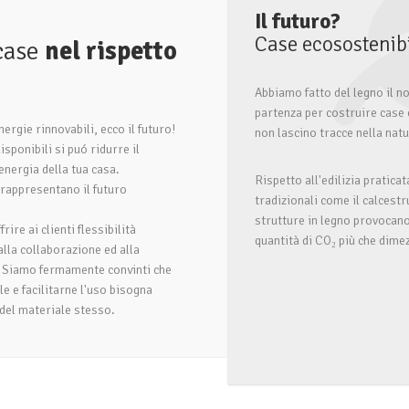
Il futuro?
Case ecosostenibi
case
nel rispetto
a
Abbiamo fatto del legno il n
partenza per costruire case 
nergie rinnovabili, ecco il futuro!
non lascino tracce nella nat
sponibili si puó ridurre il
nergia della tua casa.
Rispetto all'edilizia praticat
i rappresentano il futuro
tradizionali come il calcestr
strutture in legno provocano
rire ai clienti flessibilità
quantità di CO₂ più che dime
alla collaborazione ed alla
. Siamo fermamente convinti che
e e facilitarne l'uso bisogna
del materiale stesso.