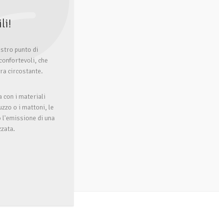
li!
ostro punto di
confortevoli, che
ura circostante.
a con i materiali
uzzo o i mattoni, le
 l'emissione di una
zzata.