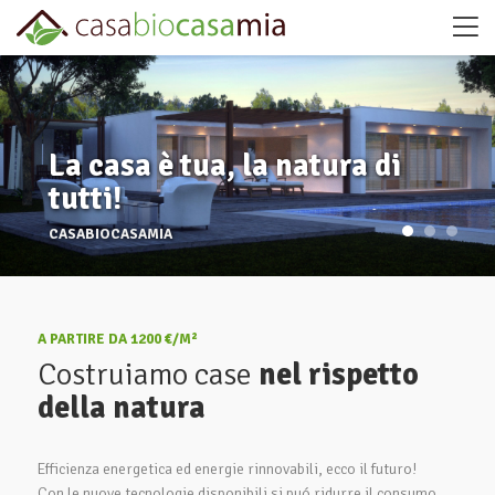
La casa è tua, la natura di
tutti!
CASABIOCASAMIA
A PARTIRE DA 1200 €/M²
Costruiamo case
nel rispetto
della natura
Efficienza energetica ed energie rinnovabili, ecco il futuro!
Con le nuove tecnologie disponibili si puó ridurre il consumo