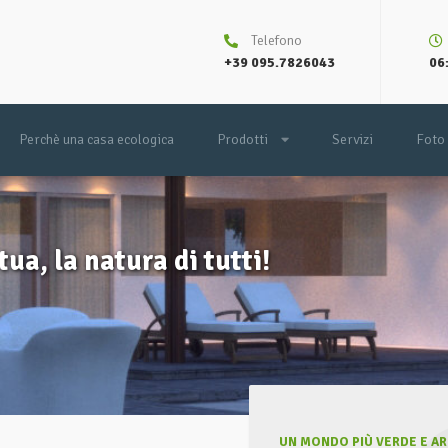
Telefono
+39 095.7826043
06:
Perchè una casa ecologica
Prodotti
Servizi
Foto
tua, la natura di tutti!
UN MONDO PIÙ VERDE E ARI