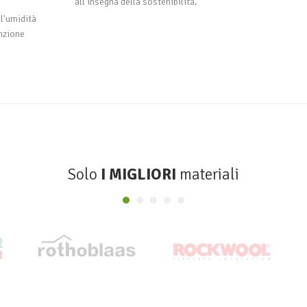
all'insegna della sostenibilità.
ll'umidità
nzione
Solo
I MIGLIORI
materiali