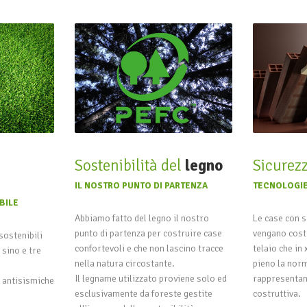
Sostenibilità del
legno
Sicurez
IL NOSTRO PUNTO DI PARTENZA
TECNOLOGIE
BILE
Abbiamo fatto del legno il nostro
Le case con s
punto di partenza per costruire case
vengano cost
sostenibili
confortevoli e che non lascino tracce
telaio che in
sino e tre
nella natura circostante.
pieno la norm
Il legname utilizzato proviene solo ed
rappresentano
d antisismiche
esclusivamente da foreste gestite
costruttiva.