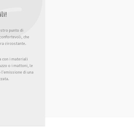
li!
ostro punto di
confortevoli, che
ura circostante.
a con i materiali
uzzo o i mattoni, le
 l'emissione di una
zzata.