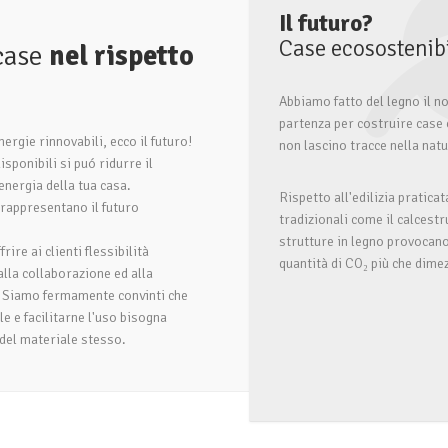
Il futuro?
Case ecosostenibi
case
nel rispetto
a
Abbiamo fatto del legno il n
partenza per costruire case 
nergie rinnovabili, ecco il futuro!
non lascino tracce nella nat
sponibili si puó ridurre il
nergia della tua casa.
Rispetto all'edilizia praticat
i rappresentano il futuro
tradizionali come il calcestr
strutture in legno provocano
rire ai clienti flessibilità
quantità di CO₂ più che dime
alla collaborazione ed alla
. Siamo fermamente convinti che
e e facilitarne l'uso bisogna
del materiale stesso.