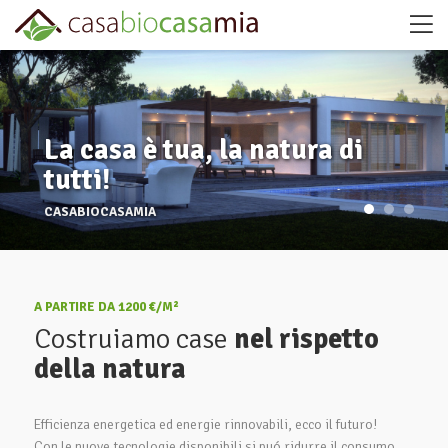
La casa è tua, la natura di
tutti!
CASABIOCASAMIA
A PARTIRE DA 1200 €/M²
Costruiamo case
nel rispetto
della natura
Efficienza energetica ed energie rinnovabili, ecco il futuro!
Con le nuove tecnologie disponibili si puó ridurre il consumo