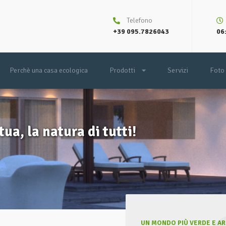
Telefono
+39 095.7826043
06:
Perchè una casa ecologica
Prodotti
Servizi
Foto
tua, la natura di tutti!
UN MONDO PIÙ VERDE E ARI