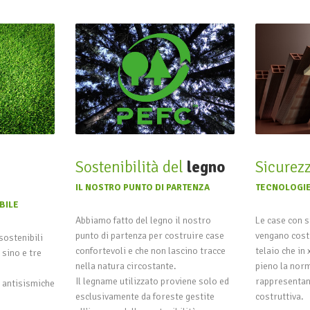
Sostenibilità del
legno
Sicurez
IL NOSTRO PUNTO DI PARTENZA
TECNOLOGIE
BILE
Abbiamo fatto del legno il nostro
Le case con s
punto di partenza per costruire case
vengano cost
sostenibili
confortevoli e che non lascino tracce
telaio che in
sino e tre
nella natura circostante.
pieno la norm
Il legname utilizzato proviene solo ed
rappresentano
d antisismiche
esclusivamente da foreste gestite
costruttiva.