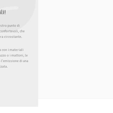
li!
ostro punto di
confortevoli, che
ura circostante.
a con i materiali
uzzo o i mattoni, le
 l'emissione di una
zzata.