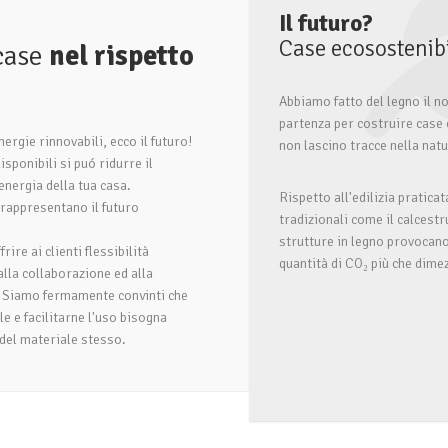
Il futuro?
Case ecosostenibi
case
nel rispetto
a
Abbiamo fatto del legno il n
partenza per costruire case 
nergie rinnovabili, ecco il futuro!
non lascino tracce nella nat
sponibili si puó ridurre il
nergia della tua casa.
Rispetto all'edilizia praticat
i rappresentano il futuro
tradizionali come il calcestr
strutture in legno provocano
rire ai clienti flessibilità
quantità di CO₂ più che dime
alla collaborazione ed alla
. Siamo fermamente convinti che
e e facilitarne l'uso bisogna
del materiale stesso.