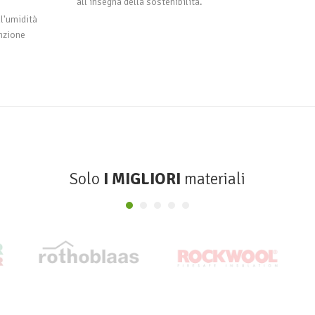
all'insegna della sostenibilità.
ll'umidità
nzione
Solo
I MIGLIORI
materiali