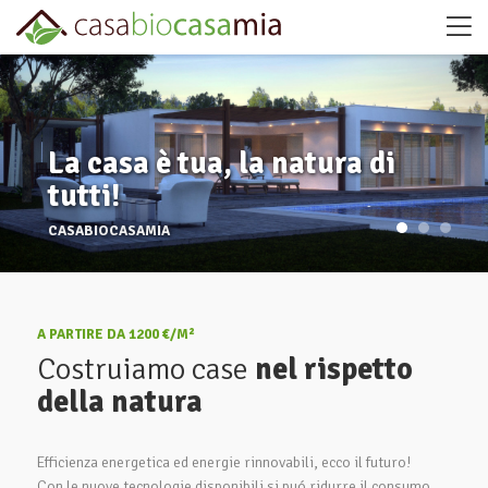
La casa è tua, la natura di
tutti!
CASABIOCASAMIA
A PARTIRE DA 1200 €/M²
Costruiamo case
nel rispetto
della natura
Efficienza energetica ed energie rinnovabili, ecco il futuro!
Con le nuove tecnologie disponibili si puó ridurre il consumo