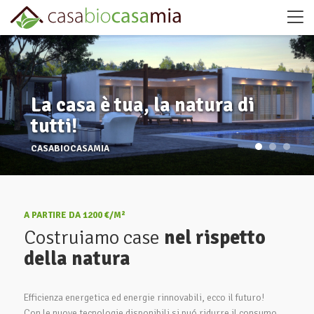
La casa è tua, la natura di
tutti!
CASABIOCASAMIA
A PARTIRE DA 1200 €/M²
Costruiamo case
nel rispetto
della natura
Efficienza energetica ed energie rinnovabili, ecco il futuro!
Con le nuove tecnologie disponibili si puó ridurre il consumo