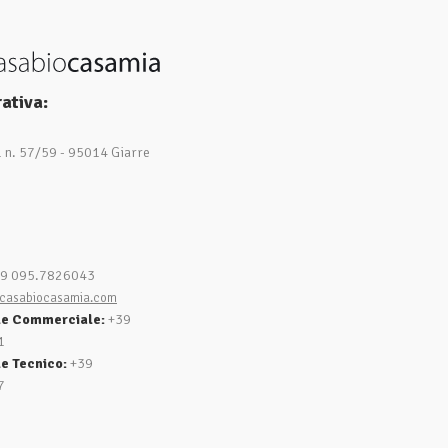
ativa:
1 n. 57/59 - 95014 Giarre
9 095.7826043
casabiocasamia.com
le Commerciale:
+39
1
e Tecnico:
+39
7