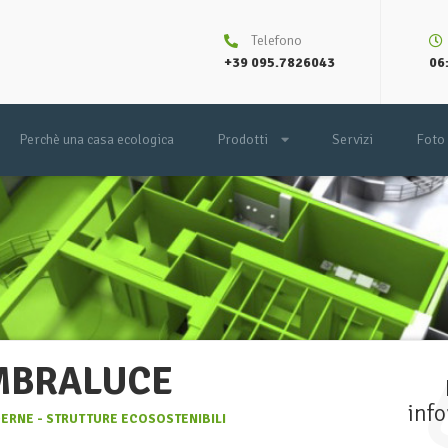
Telefono
+39 095.7826043
06:
Perchè una casa ecologica
Prodotti
Servizi
Foto
OMBRALUCE
inf
RNE - STRUTTURE ECOSOSTENIBILI