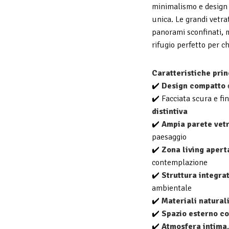
minimalismo e design 
unica. Le grandi vetra
panorami sconfinati, m
rifugio perfetto per ch
Caratteristiche prin
✔️
Design compatto
e
✔️ Facciata scura e fi
distintiva
✔️
Ampia parete vet
paesaggio
✔️
Zona living apert
contemplazione
✔️
Struttura integra
ambientale
✔️
Materiali natural
✔️
Spazio esterno c
✔️
Atmosfera intima