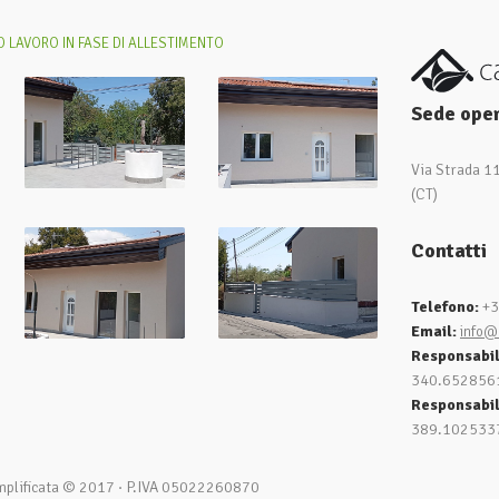
 LAVORO IN FASE DI ALLESTIMENTO
Sede oper
Via Strada 1
(CT)
Contatti
Telefono:
+3
Email:
info@
Responsabi
340.652856
Responsabil
389.102533
mplificata © 2017
·
P.IVA 05022260870