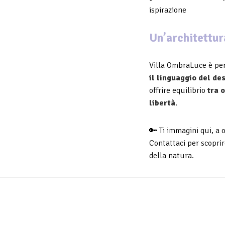
ispirazione
Un’architettur
Villa OmbraLuce è pen
il linguaggio del de
offrire equilibrio
tra o
libertà
.
🔑 Ti immagini qui, a 
Contattaci per scoprir
della natura.