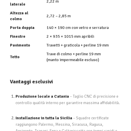
2,22 m
laterale
Altezza al
2,72 – 2,85 m
colmo
Porta doppia
140 × 190 cm con vetro e serratura
Finestre
2 × 935 × 1015 mm apribili
Pavimento
Travetti + graticola + perline 19 mm
Trave di colmo + perline 19 mm
Tetto
(manto impermeabile escluso)
Vantaggi esclusivi
Produzione locale a Catania
– Taglio CNC di precisione e
controllo qualità interno per garantire massima affidabilità.
Installazione in tutta la Sicilia
– Squadre certificate
raggiungono Palermo, Messina, Siracusa, Ragusa,
Agrigento, Trapani, Enna e Caltanissetta con tempi rapidi e